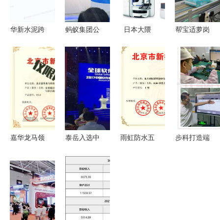
华新水泥跨
蚂蚁集团公
日本大隈
帮宝适萝岗
界布局农业
布科技业务
SPL-200双
工厂五周年
科技，投资
全景图，六
刀架数控车
聚合全球优
新设公司聚
大新品助攻
床 技术服
势助推“龙
焦农产品生
产业数字化
务全解析
年十星
产与技术服
班”服务升
级
嘉华龙马领
泰岳入选中
雨虹防水五
步科打造端
先技术再获
国软件和信
款产品
到端全生命
官方高度认
息技术服务
获“北京市
周期的质量
可 旗下安
综合竞争力
新技术新产
管理体系
普锐产品荣
百强，技术
品(服务)证
数字化工厂
膺“北京市
服务获认可
书”，技术
助推产品高