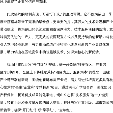
环境赢得了企业的信任与青睐。
此次签约的顺利实现，可谓“开门红”的生动写照。它不仅为锡山一季
度经济指标带来了亮眼的增长点，更重要的是，其强大的技术外溢和产业
带动效应，将为锡山的长远发展积蓄深厚潜力。技术服务项目的落地，意
味着更先进的生产力、更高效的资源配置方式以及更持续的创新活力将被
引入本地经济肌体，有力推动传统产业智能化改造和新兴产业集群化发
展，助力锡山在区域竞争中构筑起以技术、知识为核心的新优势。
锡山区将以此次“开门红”为契机，进一步吹响“科技兴区、产业强
区”的冲锋号。全区上下将继续秉持“项目为王、服务为本”的理念，围绕
产业链部署创新链，围绕创新链布局产业链，着力引进和培育更多具有核
心技术的“链主”企业和“专精特新”项目。通过深化产学研合作，强化知识
产权保护，畅通科技成果转化渠道，锡山立志将“技术服务”这一关键变
量，转化为经济高质量发展的最大增量，持续书写产业升级、城市繁荣的
新篇章，确保“开门红”引领“季季红”、“全年红”。