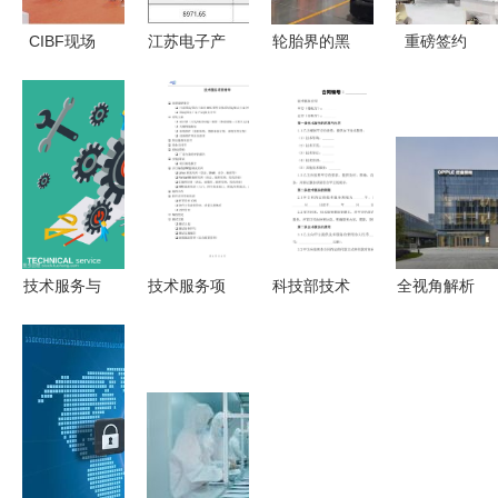
CIBF现场
江苏电子产
轮胎界的黑
重磅签约
直击｜磅旗
品技术服务
马 王从定
双喜临门
工业AI智能
公司
价技术擦踵
锡山以技术
体机器人，
32.52%股
而来，实用
服务为引
重构新能源
权转让公告
新方向有多
擎，实现新
未来工厂技
解析
上头？
年开门红
术服务
技术服务与
技术服务项
科技部技术
全视角解析
客户支持
目清单 一
服务合同范
产品价格、
构建平等
站式解决方
本解析与核
参数、图片
的“关系矢
案，赋能企
心要点
与技术服务
量”
业数字化转
的综合评估
型