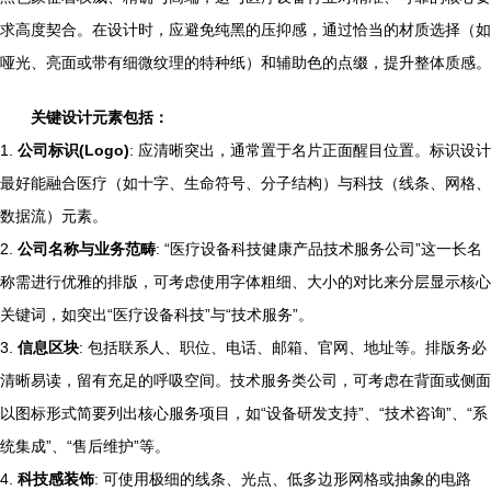
求高度契合。在设计时，应避免纯黑的压抑感，通过恰当的材质选择（如
哑光、亮面或带有细微纹理的特种纸）和辅助色的点缀，提升整体质感。
关键设计元素包括：
1.
公司标识(Logo)
: 应清晰突出，通常置于名片正面醒目位置。标识设计
最好能融合医疗（如十字、生命符号、分子结构）与科技（线条、网格、
数据流）元素。
2.
公司名称与业务范畴
: “医疗设备科技健康产品技术服务公司”这一长名
称需进行优雅的排版，可考虑使用字体粗细、大小的对比来分层显示核心
关键词，如突出“医疗设备科技”与“技术服务”。
3.
信息区块
: 包括联系人、职位、电话、邮箱、官网、地址等。排版务必
清晰易读，留有充足的呼吸空间。技术服务类公司，可考虑在背面或侧面
以图标形式简要列出核心服务项目，如“设备研发支持”、“技术咨询”、“系
统集成”、“售后维护”等。
4.
科技感装饰
: 可使用极细的线条、光点、低多边形网格或抽象的电路